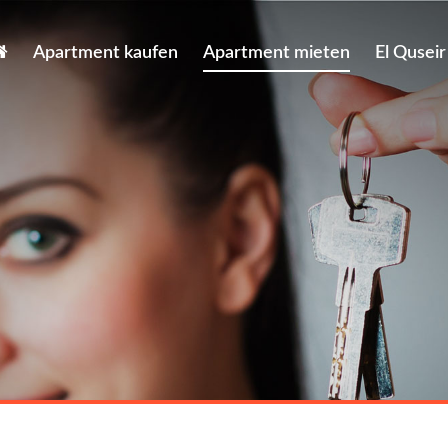
vigation
Apartment kaufen
Apartment mieten
El Quseir
erspringen