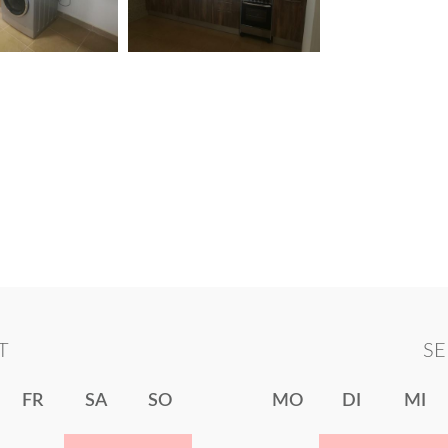
T
S
FR
SA
SO
MO
DI
MI