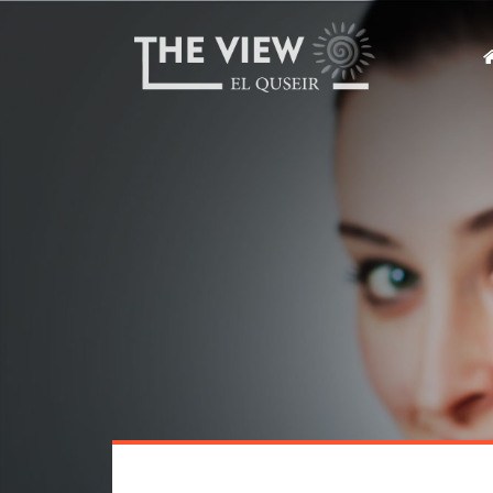
Na
üb