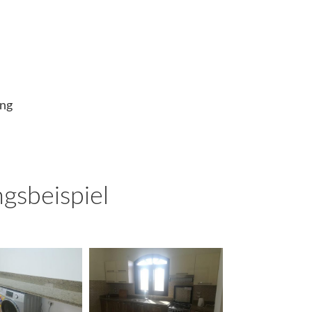
ung
ngsbeispiel